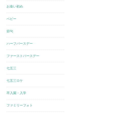
お食い初め
ベビー
節句
ハーフバースデー
ファーストバースデー
七五三
七五三ロケ
卒入園・入学
ファミリーフォト