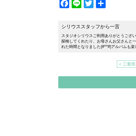
Facebook
Line
Twitter
共
有
シリウススタッフから一言
スタジオシリウスご利用ありがとうござい
探検してくれたり、お母さんお父さんと
れた時間となりました(#^^#)アルバムも
< 三重