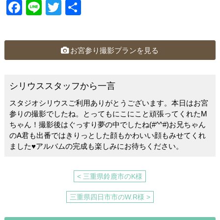
F
Li
T
共
a
n
wi
有
c
e
tt
e
er
お宮参り撮影プランを見る
b
o
シリウススタッフから一言
o
スタジオシリウスご利用ありがとうございます。本日はお宮
k
参りの撮影でしたね。とってもにこにこと頑張ってくれたM
ちゃん！撮影後はぐっすり夢の中でしたね(#^^#)お兄ちゃん
のA君も出番ではきりっとした顔もかわいい顔もみせてくれ
ました♥アルバムの完成も楽しみにお待ちください。
< 三重県鈴鹿市のK様
三重県四日市市のW.R様 >