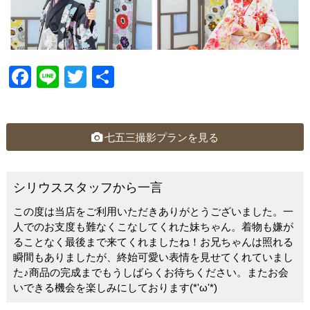
F
Li
T
共
a
n
wi
有
c
e
tt
e
er
七五三撮影プランを見る
b
o
シリウススタッフから一言
o
この度は当店をご利用いただきありがとうございました。一
k
人でのお支度も難なくこなしてくれた妹ちゃん。着物も嫌が
ることなく最後まで来てくれましたね！お兄ちゃんは照れる
瞬間もありましたが、終始可愛い表情を見せてくれていまし
た♪商品の完成までもうしばらくお待ちください。またお会
いできる機会を楽しみにしております(*'ω'*)