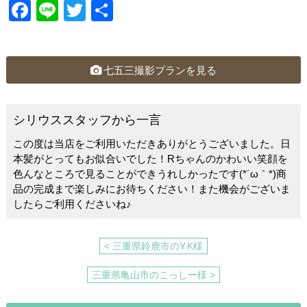
F
Li
T
共
a
n
wi
有
c
e
tt
e
er
七五三撮影プランを見る
b
o
シリウススタッフから一言
o
この度は当店をご利用いただきありがとうございました。日
k
本髪がとってもお似合いでした！Rちゃんのかわいい笑顔を
色んなところで見ることができうれしかったです(*´ω｀*)商
品の完成まで楽しみにお待ちください！また機会がございま
したらご利用くださいね♪
< 三重県鈴鹿市のY.K様
三重県亀山市のこっしー様 >