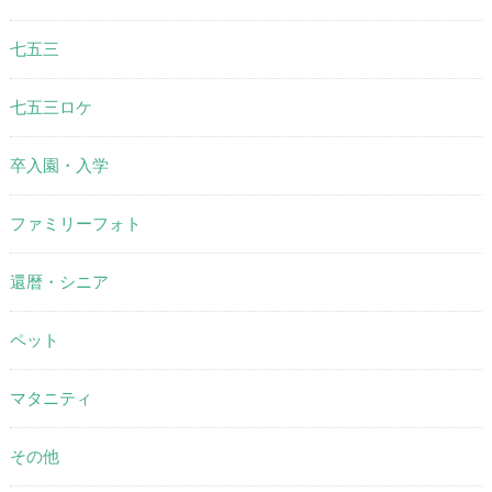
七五三
七五三ロケ
卒入園・入学
ファミリーフォト
還暦・シニア
ペット
マタニティ
その他