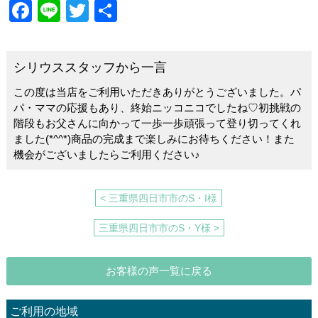
F
Li
T
共
a
n
wi
有
c
e
tt
シリウススタッフから一言
e
er
この度は当店をご利用いただきありがとうございました。パ
b
パ・ママの応援もあり、終始ニッコニコでしたね♡初挑戦の
o
階段もお父さんに向かって一歩一歩頑張って登り切ってくれ
ました(*^^*)商品の完成まで楽しみにお待ちください！また
o
機会がございましたらご利用ください♪
k
< 三重県四日市市のS・I様
三重県四日市市のS・Y様 >
お客様の声一覧に戻る
ご利用の地域