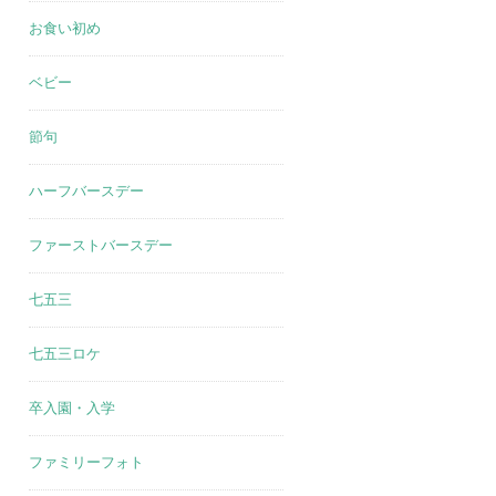
お食い初め
ベビー
節句
ハーフバースデー
ファーストバースデー
七五三
七五三ロケ
卒入園・入学
ファミリーフォト