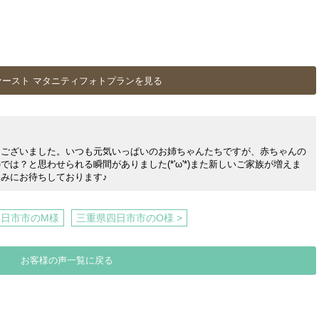
ァースト マタニティフォトプランを見る
うございました。いつも元気いっぱいのお姉ちゃんたちですが、赤ちゃんの
は？と思わせられる瞬間がありました(*'ω'*)また新しいご家族が増えま
みにお待ちしております♪
四日市市のM様
三重県四日市市のO様 >
お客様の声一覧に戻る