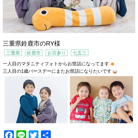
三重県鈴鹿市のRY様
三重県
鈴鹿市
お宮参り
七五三
一人目のマタニティフォトからお世話になってます
三人目の1歳バースデーにまたお世話になりたいです
F
Li
T
共