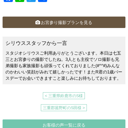
a
n
wi
有
c
e
tt
e
er
お宮参り撮影プランを見る
b
o
シリウススタッフから一言
o
スタジオシリウスご利用ありがとうございます。本日は七五
k
三とお宮参りの撮影でしたね。3人とも主役でソロ撮影も兄
弟撮影も家族撮影も頑張ってくれておりました(#^^#)みんな
のかわいい笑顔がみれて嬉しかったです！またR君の1歳バー
スデーでお会いできますこと楽しみにお待ちしております。
< 三重県鈴鹿市のS様
三重郡菰野町のS田様 >
お客様の声一覧に戻る