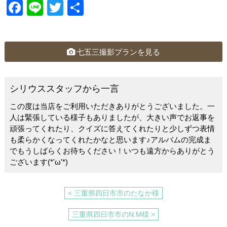
F
Li
T
共
a
n
wi
有
c
e
tt
e
er
七五三撮影プランを見る
b
o
シリウススタッフから一言
o
この度は当店をご利用いただきありがとうございました。一
k
人は緊張している様子もありましたが、大きい声でお返事を
頑張ってくれたり、クイズに答えてくれたりと少しずつ表情
も柔らかくなってくれたかなと思います♪アルバムの完成ま
でもうしばらくお待ちください！いつも遠方からありがとう
ございます(*'ω'*)
< 三重県四日市市のたなか様
三重県四日市市のN.M様 >