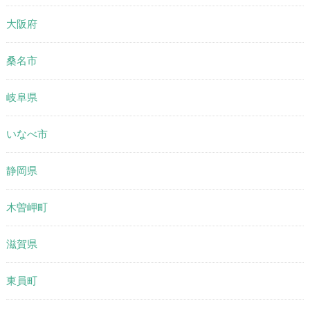
大阪府
桑名市
岐阜県
いなべ市
静岡県
木曽岬町
滋賀県
東員町