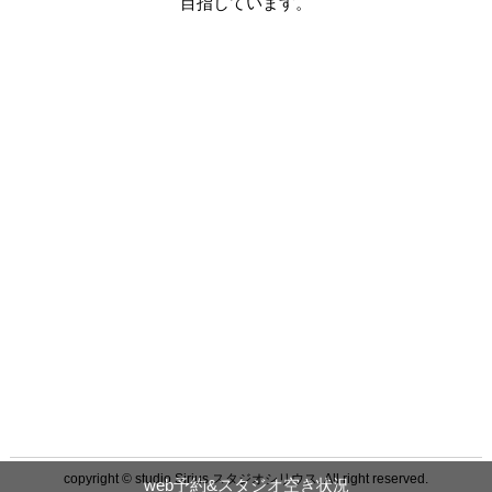
目指しています。
copyright © studio Sirius スタジオシリウス. All right reserved.
web予約&スタジオ空き状況