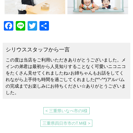
F
Li
T
共
a
n
wi
有
c
e
tt
シリウススタッフから一言
e
er
この度は当店をご利用いただきありがとうございました。メ
b
インの弟君は最初から人見知りすることなく可愛いニコニコ
o
をたくさん見せてくれましたね♪お姉ちゃんもお話をしてく
れながら上手待ち時間を過ごしてくれました(*^-^*)アルバム
o
の完成までお楽しみにお待ちください☆ありがとうございま
k
した。
< 三重県いなべ市のI様
三重県四日市市のT.M様 >