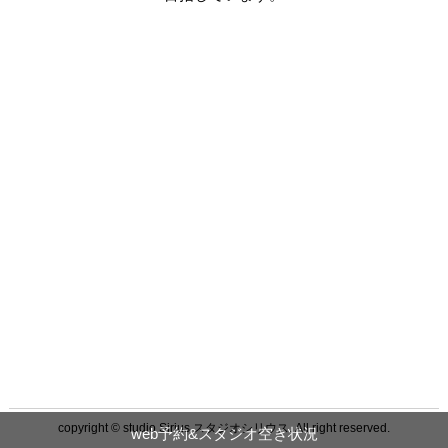
copyright © studio Sirius スタジオシリウス. All right reserved.
web予約&スタジオ空き状況