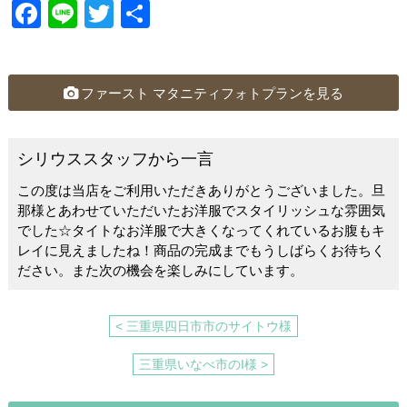
F
Li
T
共
a
n
wi
有
c
e
tt
e
er
ファースト マタニティフォトプランを見る
b
o
シリウススタッフから一言
o
この度は当店をご利用いただきありがとうございました。旦
k
那様とあわせていただいたお洋服でスタイリッシュな雰囲気
でした☆タイトなお洋服で大きくなってくれているお腹もキ
レイに見えましたね！商品の完成までもうしばらくお待ちく
ださい。また次の機会を楽しみにしています。
< 三重県四日市市のサイトウ様
三重県いなべ市のI様 >