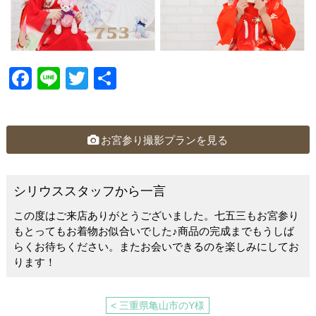
F
Li
T
共
a
n
wi
有
c
e
tt
e
er
お宮参り撮影プランを見る
b
o
シリウススタッフから一言
o
この度はご来店ありがとうございました。七五三もお宮参り
k
もとってもお着物お似合いでした♪商品の完成までもうしば
らくお待ちください。またお会いできるのを楽しみにしてお
ります！
< 三重県亀山市のY様