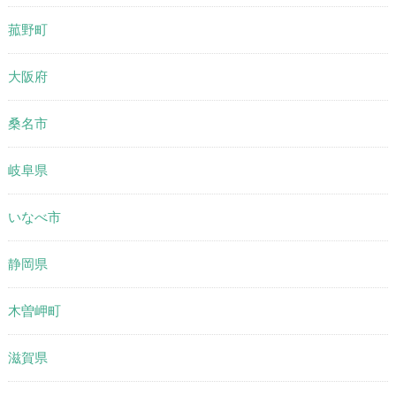
菰野町
大阪府
桑名市
岐阜県
いなべ市
静岡県
木曽岬町
滋賀県