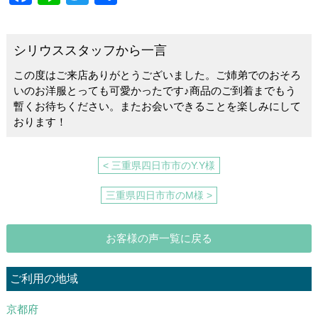
a
n
wi
有
c
e
tt
シリウススタッフから一言
e
er
この度はご来店ありがとうございました。ご姉弟でのおそろ
b
いのお洋服とっても可愛かったです♪商品のご到着までもう
o
暫くお待ちください。またお会いできることを楽しみにして
おります！
o
k
< 三重県四日市市のY.Y様
三重県四日市市のM様 >
お客様の声一覧に戻る
ご利用の地域
京都府