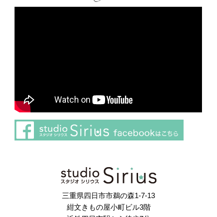
さらに読み込む
Instagram でフォロー
三重県四日市市鵜の森1-7-13
紺文きもの屋小町ビル3階