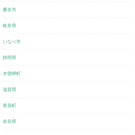
桑名市
岐阜県
いなべ市
静岡県
木曽岬町
滋賀県
東員町
奈良県