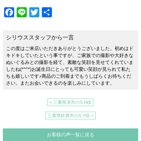
F
Li
T
共
a
n
wi
有
c
e
tt
シリウススタッフから一言
e
er
この度はご来店いただきありがとうございました。初めはド
b
キドキしていたという事ですが、ご家族での撮影や大好きな
o
ぬいぐるみとの撮影を経て、素敵な笑顔を見せてくれていま
したね(*^^*)お誕生日にとっても可愛い笑顔が見られて私た
o
ちも嬉しいです♪商品のご到着までもうしばらくお待ちくだ
k
さい。またお会いできるのを楽しみにしています。
< 三重県津市のS.H様
三重県鈴鹿市のS.Y様 >
お客様の声一覧に戻る