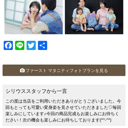
F
Li
T
共
a
n
wi
有
c
e
tt
e
er
ファースト マタニティフォトプランを見る
b
o
シリウススタッフから一言
o
この度は当店をご利用いただきありがとうございました。今
k
回もとっても可愛い変身姿を見させていただきました♡毎回
楽しみにしています♪今回の商品完成もお楽しみにお待ちく
ださい！次の機会も楽しみにお待ちしております(*^-^*)