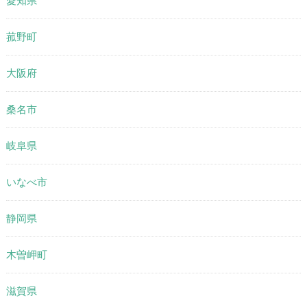
愛知県
菰野町
大阪府
桑名市
岐阜県
いなべ市
静岡県
木曽岬町
滋賀県