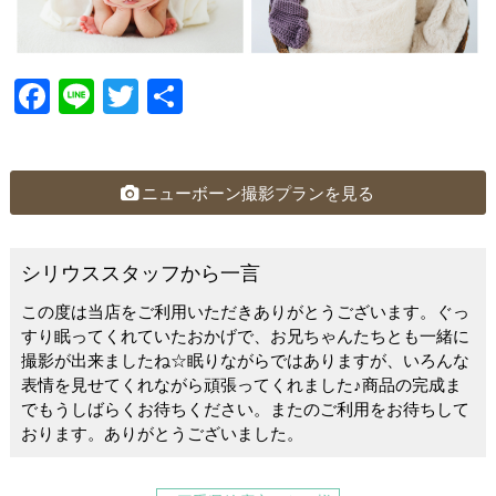
F
Li
T
共
a
n
wi
有
c
e
tt
e
er
ニューボーン撮影プランを見る
b
o
シリウススタッフから一言
o
この度は当店をご利用いただきありがとうございます。ぐっ
k
すり眠ってくれていたおかげで、お兄ちゃんたちとも一緒に
撮影が出来ましたね☆眠りながらではありますが、いろんな
表情を見せてくれながら頑張ってくれました♪商品の完成ま
でもうしばらくお待ちください。またのご利用をお待ちして
おります。ありがとうございました。