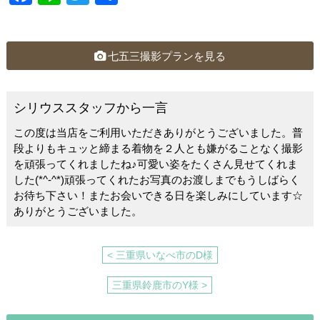
a
n
wi
有
c
e
tt
e
er
七五三撮影プランを見る
b
o
シリウススタッフから一言
o
この度は当店をご利用いただきありがとうございました。普
k
段よりもキュッと締まる着物を２人とも嫌がることなく撮影
を頑張ってくれましたね♪可愛い姿をたくさん見せてくれま
した(*^-^*)頑張ってくれたお写真のお渡しまでもうしばらく
お待ち下さい！またお会いできる日を楽しみにしています☆
ありがとうございました。
< 三重県いなべ市のD様
三重県鈴鹿市のY様 >