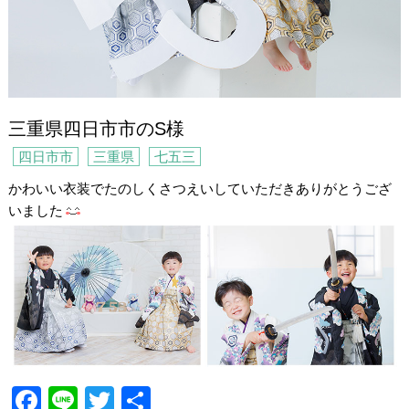
三重県四日市市のS様
四日市市
三重県
七五三
かわいい衣装でたのしくさつえいしていただきありがとうござ
いました
F
Li
T
共