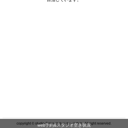
copyright © studio Sirius スタジオシリウス. All right reserved.
web予約&スタジオ空き状況