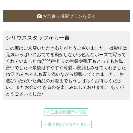
c
e
tt
e
er
お宮参り撮影プランを見る
b
o
シリウススタッフから一言
o
この度はご来店いただきありがとうございました。 撮影中は
k
元気いっぱいにおててを動かしながら色んなポーズで写って
くれていましたね(*^^*)手作りの手袋や靴下もとってもお似
合いでした☆最後はすやすや可愛い寝顔もみせてくれました
ね♡ わんちゃんも寄り添いながら頑張ってくれました。 お
選びいただいた商品の到着までもうしばらくお待ちくださ
い。 またお会いできるのを楽しみにしております。 ありが
とうございました♪
< 三重県鈴鹿市のY様
三重県四日市市のH.I様 >