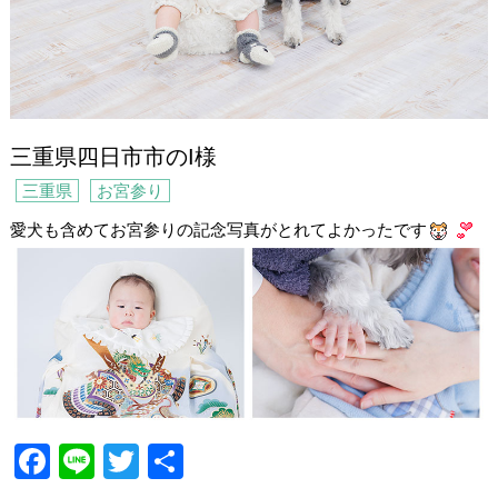
三重県四日市市のI様
三重県
お宮参り
愛犬も含めてお宮参りの記念写真がとれてよかったです
F
Li
T
共
a
n
wi
有