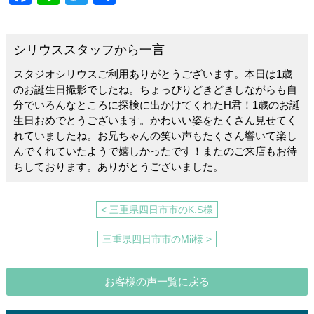
a
n
wi
有
c
e
tt
シリウススタッフから一言
e
er
スタジオシリウスご利用ありがとうございます。本日は1歳
b
のお誕生日撮影でしたね。ちょっぴりどきどきしながらも自
o
分でいろんなところに探検に出かけてくれたH君！1歳のお誕
生日おめでとうございます。かわいい姿をたくさん見せてく
o
れていましたね。お兄ちゃんの笑い声もたくさん響いて楽し
k
んでくれていたようで嬉しかったです！またのご来店もお待
ちしております。ありがとうございました。
< 三重県四日市市のK.S様
三重県四日市市のMii様 >
お客様の声一覧に戻る