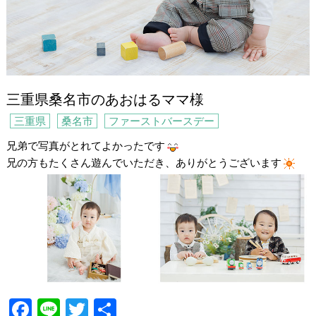
三重県桑名市のあおはるママ様
三重県
桑名市
ファーストバースデー
兄弟で写真がとれてよかったです
兄の方もたくさん遊んでいただき、ありがとうございます
F
Li
T
共