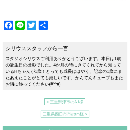
・
F
Li
T
共
a
n
wi
有
c
e
tt
シリウススタッフから一言
e
er
スタジオシリウスご利用ありがとうございます。本日は1歳
b
の誕生日の撮影でした。4か月の時にきてくれてから知って
o
いるHちゃんが1歳！とっても成長ははやく、記念の1歳にま
たあえたことがとても嬉しいです。かんてんキューブもまた
o
お隣に飾ってください(#^^#)
k
< 三重県津市のA.I様
三重県四日市市のtm様 >