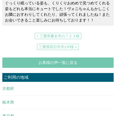
b
ぐっくり眠っている姿も、くりくりおめめで見つめてくれる
o
姿もどれも本当にキュートでした！ヴォニちゃんもかしこく
お隣におすわりしてくれたり、頑張ってくれましたね！また
o
お会いできること楽しみにお待ちしております！！
k
< 三重県桑名市の７２３様
三重県四日市市のP様 >
お客様の声一覧に戻る
ご利用の地域
京都府
栃木県
東京都