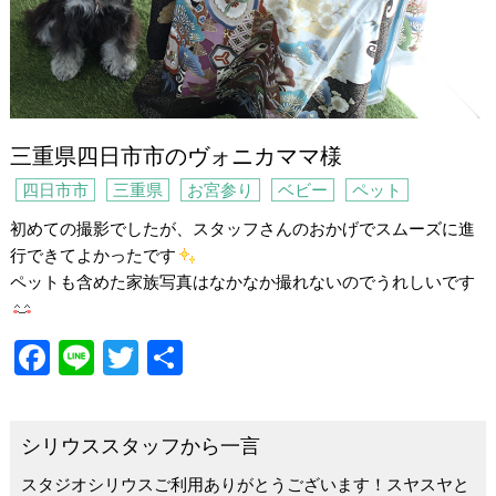
三重県四日市市のヴォニカママ様
四日市市
三重県
お宮参り
ベビー
ペット
初めての撮影でしたが、スタッフさんのおかげでスムーズに進
行できてよかったです
ペットも含めた家族写真はなかなか撮れないのでうれしいです
F
Li
T
共
a
n
wi
有
c
e
tt
シリウススタッフから一言
e
er
スタジオシリウスご利用ありがとうございます！スヤスヤと