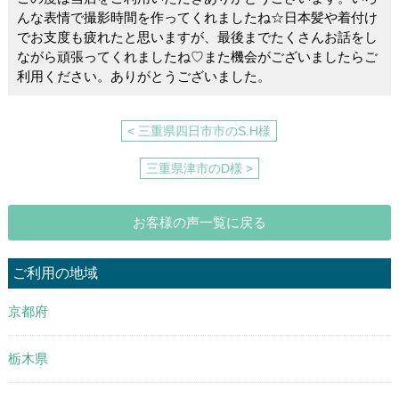
k
んな表情で撮影時間を作ってくれましたね☆日本髪や着付け
でお支度も疲れたと思いますが、最後までたくさんお話をし
ながら頑張ってくれましたね♡また機会がございましたらご
利用ください。ありがとうございました。
< 三重県四日市市のS.H様
三重県津市のD様 >
お客様の声一覧に戻る
ご利用の地域
京都府
栃木県