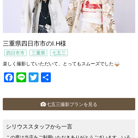
三重県四日市市のI.H様
四日市市
三重県
七五三
楽しく撮影していただいて、とってもスムーズでした
F
Li
T
共
a
n
wi
有
c
e
tt
e
er
七五三撮影プランを見る
b
o
シリウススタッフから一言
o
この度は当店をご利用いただきありがとうございます。いろ