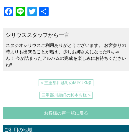
F
Li
T
共
a
n
wi
有
c
e
tt
シリウススタッフから一言
e
er
スタジオシリウスご利用ありがとうございます。 お宮参りの
b
時よりも出来ることが増え、少しお姉さんになったRちゃ
o
ん！ 今が詰まったアルバムの完成を楽しみにお待ちください
ね‼
o
k
< 三重郡川越町のMIYUKI様
三重郡川越町の杉本歩様 >
お客様の声一覧に戻る
ご利用の地域