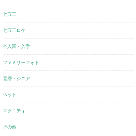
七五三
七五三ロケ
卒入園・入学
ファミリーフォト
還暦・シニア
ペット
マタニティ
その他