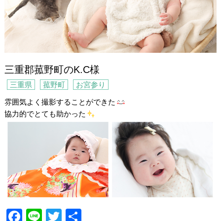
三重郡菰野町のK.C様
三重県
菰野町
お宮参り
雰囲気よく撮影することができた
協力的でとても助かった
F
Li
T
共