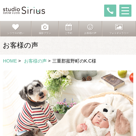
シリウスの想い
撮影プラン
ご予約
お客様の声
フォトギャラリー
お客様の声
HOME
>
お客様の声
>
三重郡菰野町のK.C様