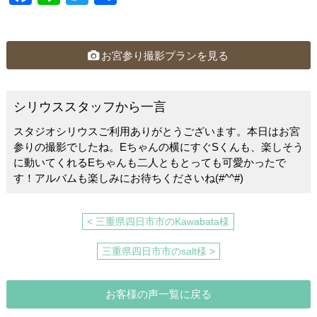
a
n
wi
有
c
e
tt
e
er
お宮参り撮影プランを見る
b
o
シリウススタッフから一言
o
スタジオシリウスご利用ありがとうございます。本日はお宮
k
参りの撮影でしたね。Eちゃんの横にすぐSくんも、楽しそう
に動いてくれるEちゃんも二人ともとっても可愛かったで
す！アルバムも楽しみにお待ちくださいね(#^^#)
< 三重県四日市市のKawabata様
三重県四日市市のsalt様 >
お客様の声一覧に戻る