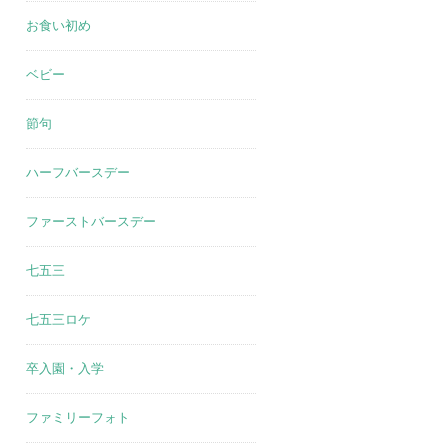
お食い初め
ベビー
節句
ハーフバースデー
ファーストバースデー
七五三
七五三ロケ
卒入園・入学
ファミリーフォト