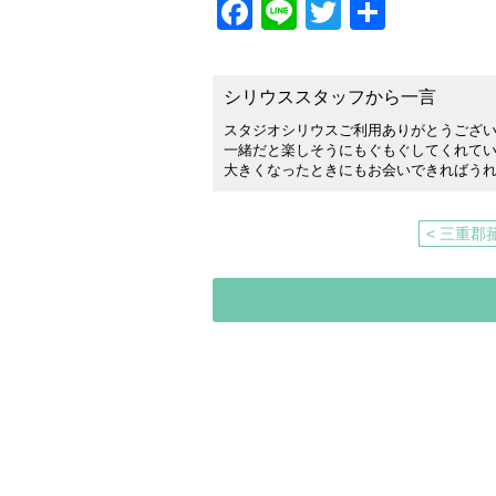
Facebook
Line
Twitter
共
有
シリウススタッフから一言
スタジオシリウスご利用ありがとうござい
一緒だと楽しそうにもぐもぐしてくれて
大きくなったときにもお会いできればうれし
< 三重郡