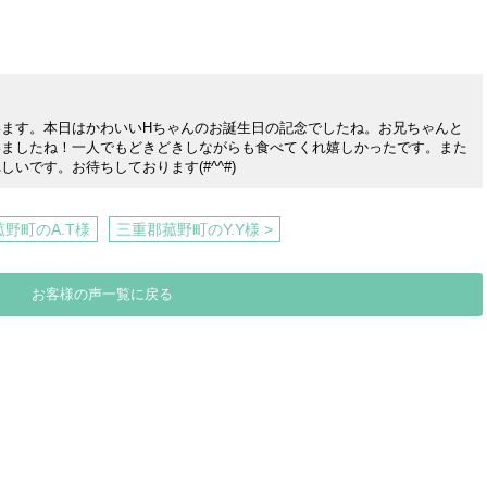
ます。本日はかわいいHちゃんのお誕生日の記念でしたね。お兄ちゃんと
いましたね！一人でもどきどきしながらも食べてくれ嬉しかったです。また
いです。お待ちしております(#^^#)
菰野町のA.T様
三重郡菰野町のY.Y様 >
お客様の声一覧に戻る