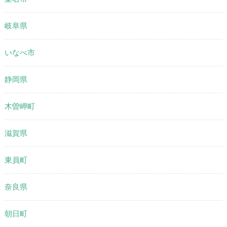
岐阜県
いなべ市
静岡県
木曽岬町
滋賀県
東員町
奈良県
朝日町