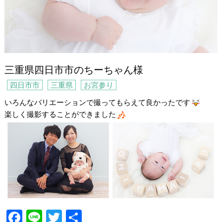
三重県四日市市のちーちゃん様
四日市市
三重県
お宮参り
いろんなバリエーションで撮ってもらえて良かったです
楽しく撮影することができました
F
Li
T
共