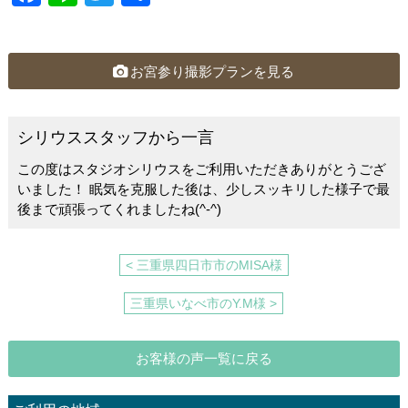
a
n
wi
有
c
e
tt
e
er
お宮参り撮影プランを見る
b
o
シリウススタッフから一言
o
この度はスタジオシリウスをご利用いただきありがとうござ
k
いました！ 眠気を克服した後は、少しスッキリした様子で最
後まで頑張ってくれましたね(^-^)
< 三重県四日市市のMISA様
三重県いなべ市のY.M様 >
お客様の声一覧に戻る