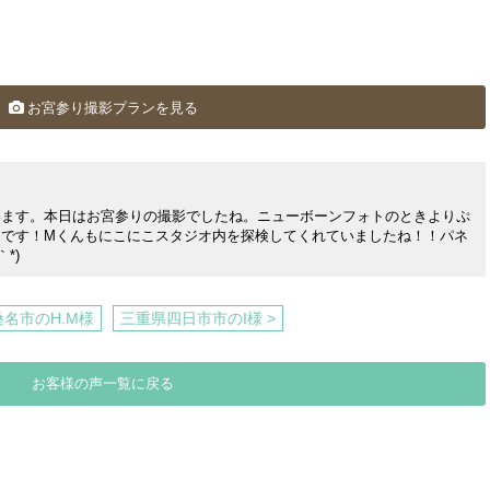
お宮参り撮影プランを見る
います。本日はお宮参りの撮影でしたね。ニューボーンフォトのときよりぷ
たです！Mくんもにこにこスタジオ内を探検してくれていましたね！！パネ
*)
桑名市のH.M様
三重県四日市市のI様 >
お客様の声一覧に戻る