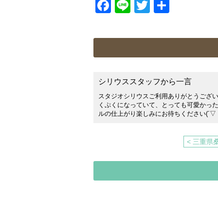
Facebook
Line
Twitter
共
有
シリウススタッフから一言
スタジオシリウスご利用ありがとうござ
くぷくになっていて、とっても可愛かっ
ルの仕上がり楽しみにお待ちください(´▽｀
< 三重県