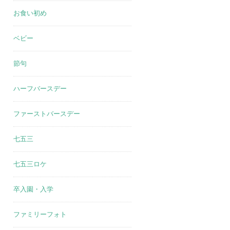
お食い初め
ベビー
節句
ハーフバースデー
ファーストバースデー
七五三
七五三ロケ
卒入園・入学
ファミリーフォト