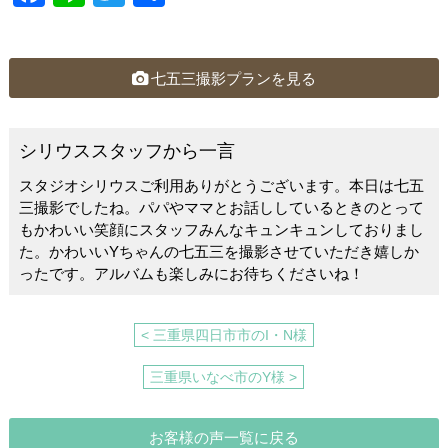
a
n
wi
有
c
e
tt
e
er
七五三撮影プランを見る
b
o
シリウススタッフから一言
o
スタジオシリウスご利用ありがとうございます。本日は七五
k
三撮影でしたね。パパやママとお話ししているときのとって
もかわいい笑顔にスタッフみんなキュンキュンしておりまし
た。かわいいYちゃんの七五三を撮影させていただき嬉しか
ったです。アルバムも楽しみにお待ちくださいね！
< 三重県四日市市のI・N様
三重県いなべ市のY様 >
お客様の声一覧に戻る