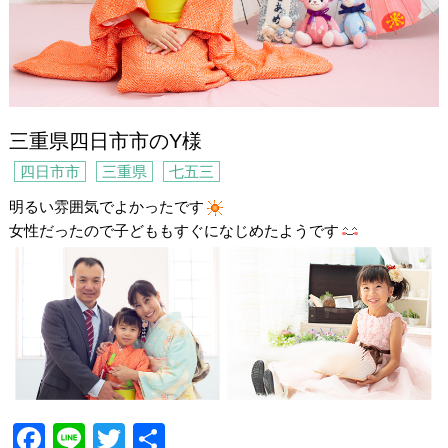
三重県四日市市のY様
四日市市
三重県
七五三
明るい雰囲気でよかったです
女性だったので子どももすぐになじめたようです
F
Li
T
共