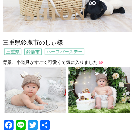
三重県鈴鹿市のしぃ様
三重県
鈴鹿市
ハーフバースデー
背景、小道具がすごく可愛くて気に入りました
F
Li
T
共
a
n
wi
有