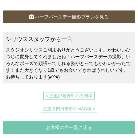
c
e
tt
e
er
ハーフバースデー撮影プランを見る
b
o
シリウススタッフから一言
o
スタジオシリウスご利用ありがとうございます。かわいいひ
k
つじに変身してくれましたね！ハーフバースデーの撮影、い
ろんなポーズで頑張ってくれる姿がとってもかわいかったで
す！また大きくなり1歳でもお会いできればうれしいです。
お待ちしております(#^^#)
< 三重郡菰野町の石﨑様
三重県四日市市のMAO様 >
お客様の声一覧に戻る