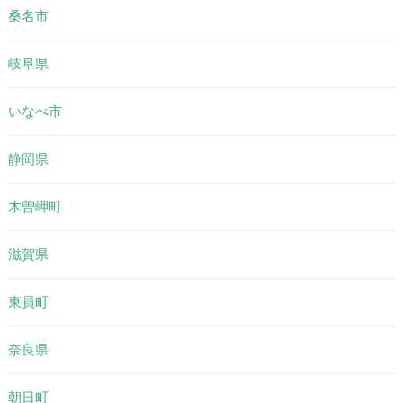
桑名市
岐阜県
いなべ市
静岡県
木曽岬町
滋賀県
東員町
奈良県
朝日町