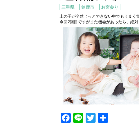
三重県
鈴鹿市
お宮参り
上の子が全然じっとできない中でもうまく
今回2回目ですがまた機会があったら、絶
Facebook
Line
Twitter
共
有