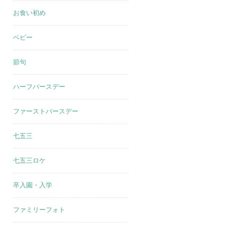
お食い初め
ベビー
節句
ハーフバースデー
ファーストバースデー
七五三
七五三ロケ
卒入園・入学
ファミリーフォト