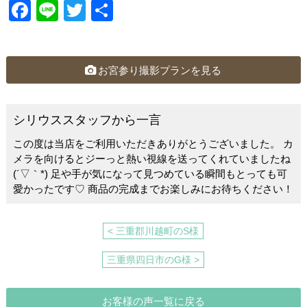
F
Li
T
共
a
n
wi
有
c
e
tt
e
er
お宮参り撮影プランを見る
b
o
シリウススタッフから一言
o
この度は当店をご利用いただきありがとうございました。 カ
k
メラを向けるとジーっと熱い視線を送ってくれていましたね
(´▽｀*) 足や手が気になって見つめている瞬間もとっても可
愛かったです♡ 商品の完成までお楽しみにお待ちください！
< 三重郡川越町のS様
三重県四日市のG様 >
お客様の声一覧に戻る