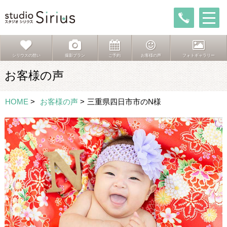
シリウスの想い
撮影プラン
ご予約
お客様の声
フォトギャラリー
お客様の声
HOME
>
お客様の声
>
三重県四日市市のN様