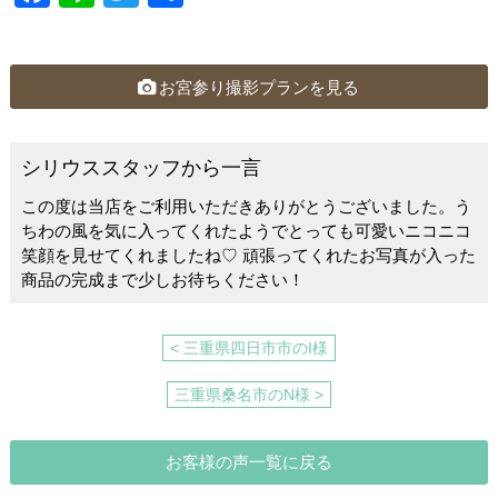
a
n
wi
有
c
e
tt
e
er
お宮参り撮影プランを見る
b
o
シリウススタッフから一言
o
この度は当店をご利用いただきありがとうございました。う
k
ちわの風を気に入ってくれたようでとっても可愛いニコニコ
笑顔を見せてくれましたね♡ 頑張ってくれたお写真が入った
商品の完成まで少しお待ちください！
< 三重県四日市市のI様
三重県桑名市のN様 >
お客様の声一覧に戻る