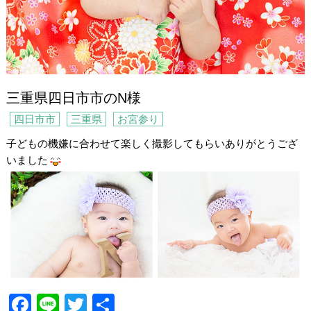
三重県四日市市のN様
四日市市
三重県
お宮参り
子どもの機嫌に合わせて楽しく撮影してもらいありがとうござ
いました
F
Li
T
共