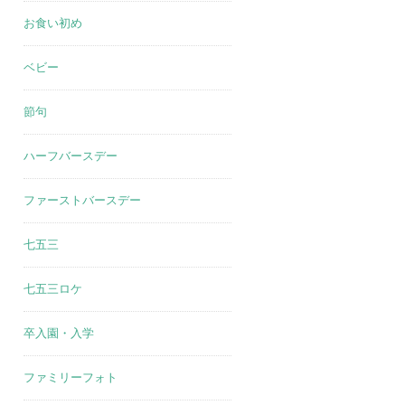
お食い初め
ベビー
節句
ハーフバースデー
ファーストバースデー
七五三
七五三ロケ
卒入園・入学
ファミリーフォト