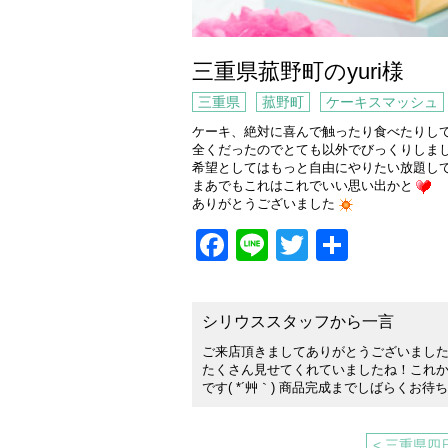
三重県菰野町のyuri様
三重県
菰野町
ケーキスマッシュ
ケーキ、絶対に喜んで触ったり食べたりし
全くだったのでとても以外でびっくりしま
希望としてはもっと自由にやりたい放題し
まあでもこれはこれでいい思い出かと
ありがとうございました
Facebook
Line
Twitter
共
有
シリウススタッフから一言
ご来店頂きましてありがとうございました(
たくさん見せてくれていましたね！これ
です( *´艸｀) 商品完成までしばらくお待
< 三重県四