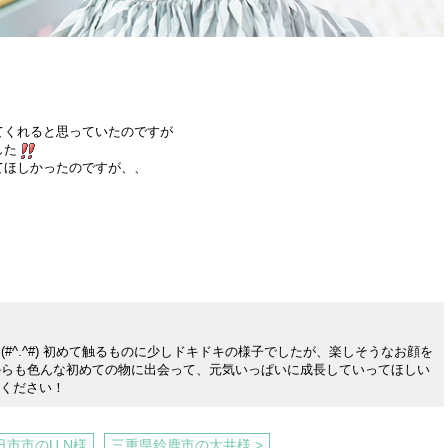
てくれると思っていたのですが
した
てほしかったのですが、、
#^.^#) 初めて触るものに少しドキドキの様子でしたが、楽しそうなお顔を
からも色んな初めての物に出会って、元気いっぱいに成長していってほしい
ちください！
日市市のU.N様
三重県鈴鹿市の大井様 >