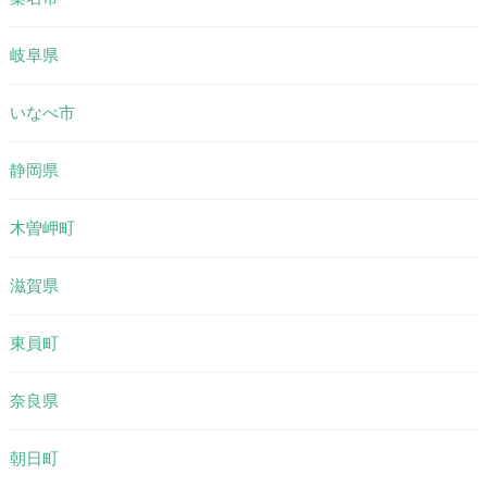
岐阜県
いなべ市
静岡県
木曽岬町
滋賀県
東員町
奈良県
朝日町