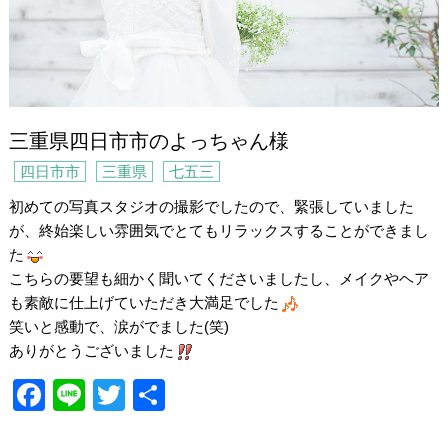
三重県四日市市のよっちゃん様
四日市市
三重県
七五三
初めての写真スタジオの撮影でしたので、緊張していました
が、終始楽しい雰囲気でとてもリラックスすることができまし
た
こちらの要望も細かく聞いてくださいましたし、メイクやヘア
も素敵に仕上げていただき大満足でした
笑いと感動で、涙がでました(笑)
ありがとうございました
F
Li
T
共
a
n
wi
有