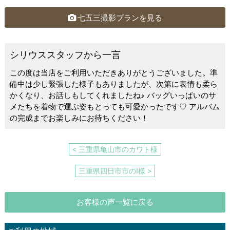
c
e
tt
e
er
七五三撮影プランを見る
b
o
シリウススタッフから一言
o
この度は当店をご利用いただきありがとうございました。準
k
備中は少し緊張した様子もありましたが、次第に表情も柔ら
かくなり、お話しもしてくれましたね♪ バッグいっぱいのサ
メたちを着物で運ぶ姿もとっても可愛かったです♡ アルバム
の完成までお楽しみにお待ちください！
< 三重県亀山市のカワト様
三重県四日市市のI様 >
お客様の声一覧に戻る