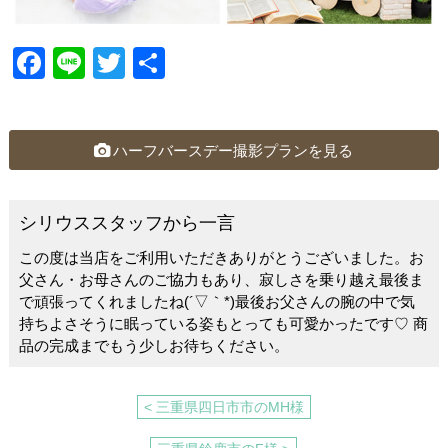
F
Li
T
共
a
n
wi
有
c
e
tt
e
er
ハーフバースデー撮影プランを見る
b
o
シリウススタッフから一言
o
この度は当店をご利用いただきありがとうございました。お
k
父さん・お母さんのご協力もあり、寂しさを乗り越え最後ま
で頑張ってくれましたね(´▽｀*)最後お父さんの腕の中で気
持ちよさそうに眠っている姿もとっても可愛かったです♡ 商
品の完成までもう少しお待ちください。
< 三重県四日市市のMH様