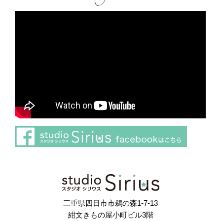
さらに読み込む
Instagram でフォロー
三重県四日市市鵜の森1-7-13
紺文きもの屋小町ビル3階