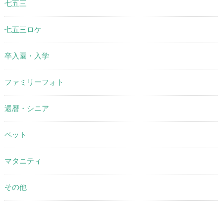
七五三
七五三ロケ
卒入園・入学
ファミリーフォト
還暦・シニア
ペット
マタニティ
その他