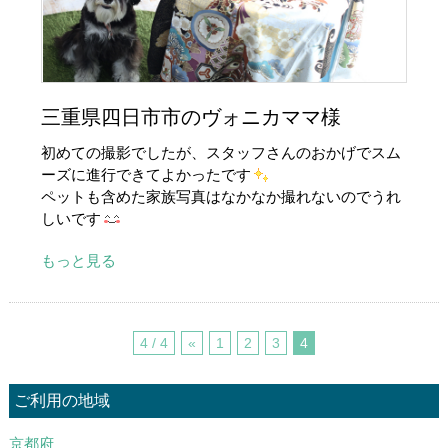
三重県四日市市のヴォニカママ様
初めての撮影でしたが、スタッフさんのおかげでスム
ーズに進行できてよかったです
ペットも含めた家族写真はなかなか撮れないのでうれ
しいです
もっと見る
4 / 4
«
1
2
3
4
ご利用の地域
京都府