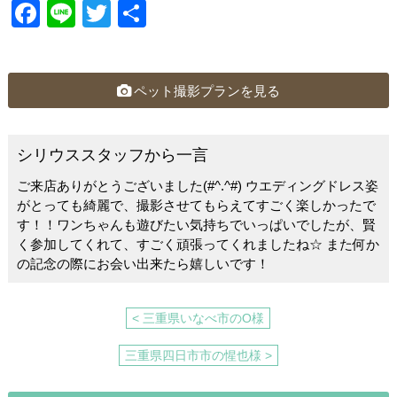
F
Li
T
共
a
n
wi
有
c
e
tt
e
er
ペット撮影プランを見る
b
o
シリウススタッフから一言
o
ご来店ありがとうございました(#^.^#) ウエディングドレス姿
k
がとっても綺麗で、撮影させてもらえてすごく楽しかったで
す！！ワンちゃんも遊びたい気持ちでいっぱいでしたが、賢
く参加してくれて、すごく頑張ってくれましたね☆ また何か
の記念の際にお会い出来たら嬉しいです！
< 三重県いなべ市のO様
三重県四日市市の惺也様 >