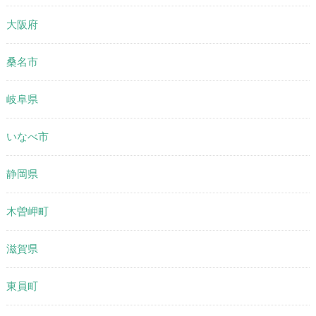
大阪府
桑名市
岐阜県
いなべ市
静岡県
木曽岬町
滋賀県
東員町