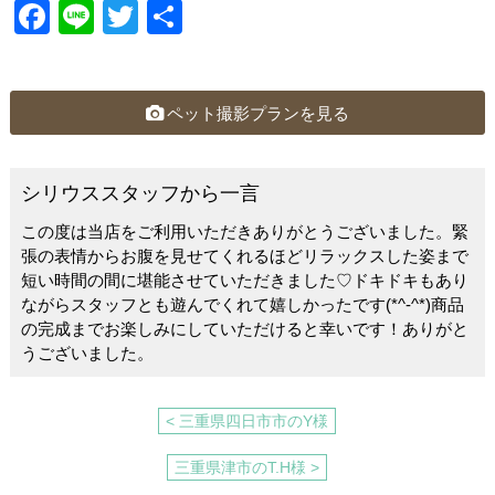
F
Li
T
共
a
n
wi
有
c
e
tt
e
er
ペット撮影プランを見る
b
o
シリウススタッフから一言
o
この度は当店をご利用いただきありがとうございました。緊
k
張の表情からお腹を見せてくれるほどリラックスした姿まで
短い時間の間に堪能させていただきました♡ドキドキもあり
ながらスタッフとも遊んでくれて嬉しかったです(*^-^*)商品
の完成までお楽しみにしていただけると幸いです！ありがと
うございました。
< 三重県四日市市のY様
三重県津市のT.H様 >