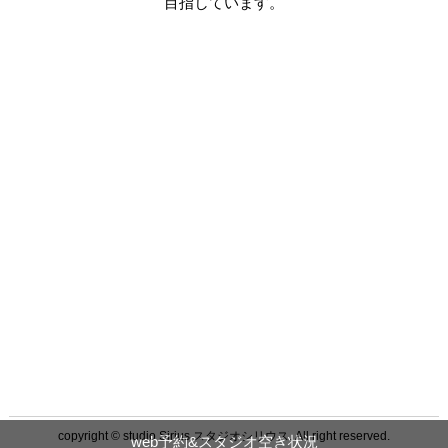
目指しています。
copyright © studio Sirius スタジオシリウス. All right reserved.
web予約&スタジオ空き状況