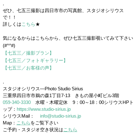
.
ぜひ、七五三撮影は四日市市の写真館、スタジオシリウス
で！！
詳しくは
こちら
★
/
気になるからはこちらから、ぜひ七五三撮影覗いてみて下さい
(#^^#)
【七五三／撮影プラン】
【七五三／フォトギャラリー】
【七五三／お客様の声】
、
.
スタジオシリウス―Photo Studio Sirius
三重県四日市市鵜の森1丁目7-13 きもの屋小町ビル3階
059-340-3330
水曜・木曜定休 9：00～18：00シリウスHPト
ップ：
https://www.studio-sirius.jp
シリウスMail：
info@studio-sirius.jp
Map：
こちら
をご覧下さい
ご予約・スタジオ空き状況は
こちら