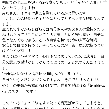
初めての七五三を迎える2~3歳ってちょうど「イヤイヤ期」と重
なったりしますよね。
みなさん、イヤイヤ期に苦労しているかと思います
しかし、この時期って子どもにとってとても大事な時期なんで
すよ。
生まれてすぐからしばらくはお母さんやお父さんの愛情をたっ
ぷりもらって「ここにいても大丈夫」という安心感や「自分は
色々なんでもできる」という自信を持つための大事な時間。
安心して自信を持つと、やってくるのが…第一次反抗期つまり
はイヤイヤ期！！
今まではパパやママと一心同体だと思っていたのに成長し、自
分の意志や感情がしっかりとではじめ、ふと気づくんだそうで
す。
“自分はパパたちとは別の人間なんだ( ゜Д゜)”と。
自分という人格に気づくんですよね、そこでとりあえず「い
や！」の主張から始めるわけです。世界で呼ばれる「terrible-tw
o」のスタートです！
この「いや！」の主張をすぐ叱って否定ばかりしてしまうと、
自分の感情をうちにため込んでしまいやすくなっちゃうんだそ