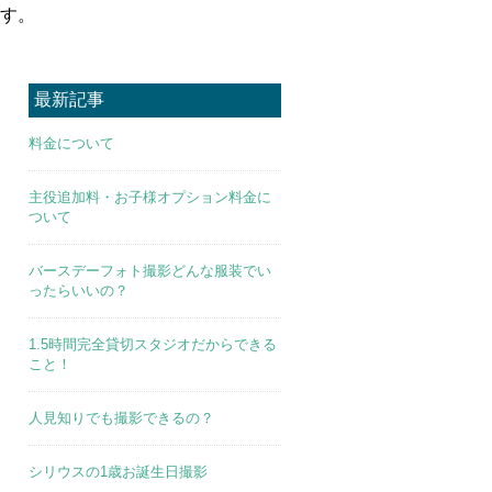
す。
最新記事
料金について
主役追加料・お子様オプション料金に
ついて
バースデーフォト撮影どんな服装でい
ったらいいの？
1.5時間完全貸切スタジオだからできる
こと！
人見知りでも撮影できるの？
シリウスの1歳お誕生日撮影