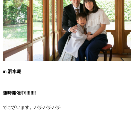
/
in 泗水庵
/
/
随時開催中‼‼‼‼
//
でございます。パチパチパチ
/
/
/