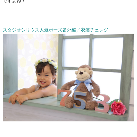
ですよね！
/
/
/
スタジオシリウス人気ポーズ番外編／衣装チェンジ
/
/