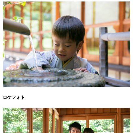
//
/
ロケフォト
/