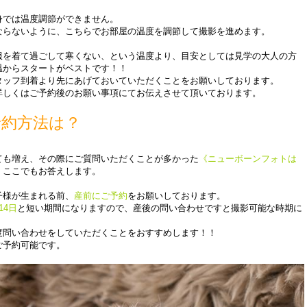
身では温度調節ができません。
ならないように、こちらでお部屋の温度を調節して撮影を進めます。
服を着て過ごして寒くない、という温度より、目安としては見学の大人の方
温からスタートがベストです！！
タッフ到着より先にあげておいていただくことをお願いしております。
詳しくはご予約後のお願い事項にてお伝えさせて頂いております。
予約方法は？
ても増え、その際にご質問いただくことが多かった
《ニューボーンフォトは
、ここでもお答えします。
子様が生まれる前、
産前にご予約
をお願いしております。
14日
と短い期間になりますので、産後の問い合わせですと撮影可能な時期に
。
度問い合わせをしていただくことをおすすめします！！
ご予約可能です。