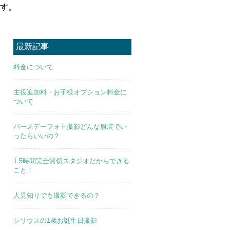
す。
最新記事
料金について
主役追加料・お子様オプション料金に
ついて
バースデーフォト撮影どんな服装でい
ったらいいの？
1.5時間完全貸切スタジオだからできる
こと！
人見知りでも撮影できるの？
シリウスの1歳お誕生日撮影