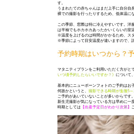
す。
うまれたての赤ちゃんはまだ上手に自分自
裸での撮影を行ったりするため、低体温に
・
この季節、窓際は特に冷えやすいです。洋
は半袖でもホカホカあったかいくらいの室
※温度を上げるのは時間がかかるため、ス
※季節によって目安温度が違いますので、
・
予約時期はいつから？
・
マタニティプランをご利用いただく方がと
いつ頃予約したらいいですか？》
について
￥
基本的にニューボーンフォトのご予約はお
何故かというと、
撮影できる時期が生後5～
ご予約があいていないことが多いからです
新生児撮影が気になっている方は早めに一
時期としては
【出産予定日がわかり次第】
￥