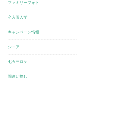
ファミリーフォト
卒入園入学
キャンペーン情報
シニア
七五三ロケ
間違い探し