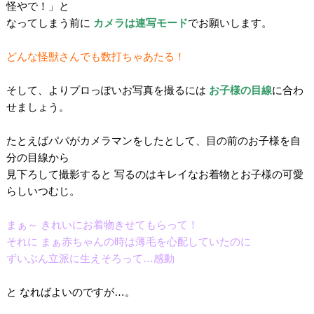
怪やで！」と
なってしまう前に
カメラは連写モード
でお願いします。
。
どんな怪獣さんでも数打ちゃあたる！
。
そして、よりプロっぽいお写真を撮るには
お子様の目線
に合わ
せましょう。
.
たとえばパパがカメラマンをしたとして、目の前のお子様を自
分の目線から
見下ろして撮影すると 写るのはキレイなお着物とお子様の可愛
らしいつむじ。
。
まぁ～ きれいにお着物きせてもらって！
それに まぁ赤ちゃんの時は薄毛を心配していたのに
ずいぶん立派に生えそろって…感動
・
と なればよいのですが…。
・