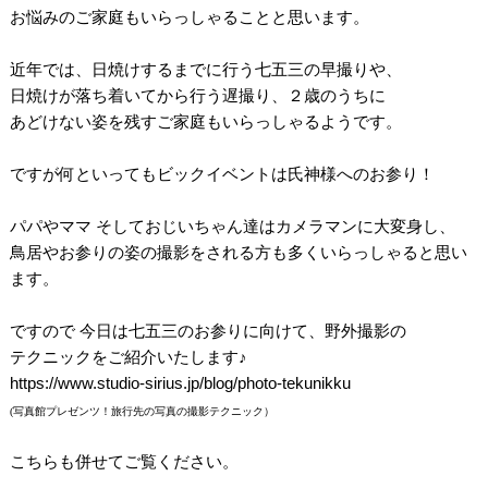
お悩みのご家庭もいらっしゃることと思います。
.
近年では、日焼けするまでに行う七五三の早撮りや、
日焼けが落ち着いてから行う遅撮り、２歳のうちに
あどけない姿を残すご家庭もいらっしゃるようです。
・
ですが何といってもビックイベントは氏神様へのお参り！
.
パパやママ そしておじいちゃん達はカメラマンに大変身し、
鳥居やお参りの姿の撮影をされる方も多くいらっしゃると思い
ます。
。
ですので 今日は七五三のお参りに向けて、野外撮影の
テクニックをご紹介いたします♪
https://www.studio-sirius.jp/blog/photo-tekunikku
(写真館プレゼンツ！旅行先の写真の撮影テクニック）
・
こちらも併せてご覧ください。
。