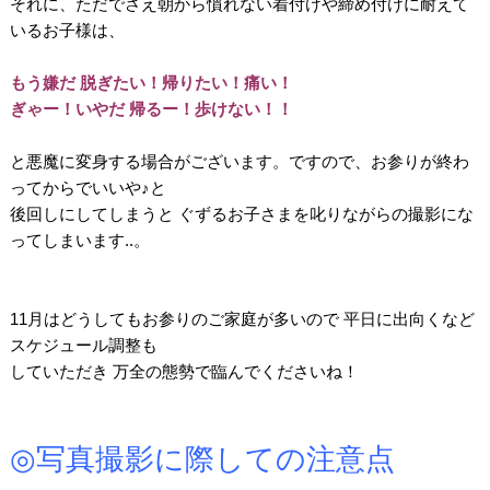
それに、ただでさえ朝から慣れない着付けや締め付けに耐えて
いるお子様は、
・
もう嫌だ 脱ぎたい！帰りたい！
痛い！
ぎゃー！いやだ 帰るー！歩けない！！
・
と悪魔に変身する場合がございます。ですので、お参りが終わ
ってからでいいや
♪
と
後回しにしてしまうと ぐずるお子さまを叱りながらの撮影にな
ってしまいます
..
。
.
。
11
月はどうしてもお参りのご家庭が多いので 平日に出向くなど
スケジュール調整も
していただき 万全の態勢で臨んでくださいね！
.
・
◎
写真撮影に際しての注意点