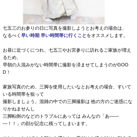
七五三のお参りの日に写真を撮影しようとお考えの場合は、
なるべく
早い時期 早い時間帯に行くこと
を
オススメします。
。
お昼に近づくにつれ、七五三やお宮参りに訪れるご家族が増え
るため、
早朝の人混みがない時間帯に撮影を済ませてしまうのがGOO
D！
。
家族写真のため、三脚を使用したいなとお考えの場合、すいて
いる時間帯を狙って
撮影しましょう。混雑の中での三脚撮影は 他の方のご迷惑にな
りかねませんし
三脚転倒のなどのトラブルにあっては みんなの「あ――
―！！」の顔が記念に残ってしまいます。
・