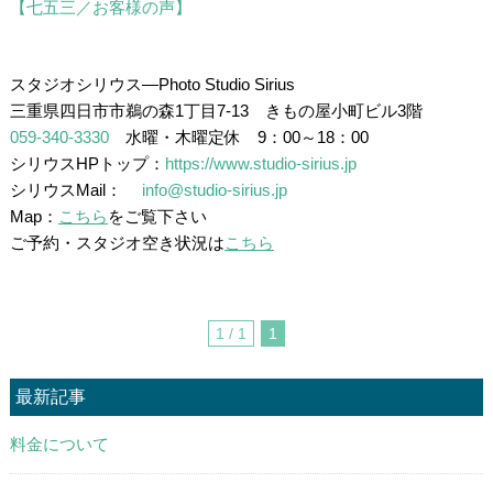
【七五三／お客様の声】
、
スタジオシリウス―Photo Studio Sirius
三重県四日市市鵜の森1丁目7-13 きもの屋小町ビル3階
059-340-3330
水曜・木曜定休 9：00～18：00
シリウスHPトップ：
https://www.studio-sirius.jp
シリウスMail：
info@studio-sirius.jp
Map：
こちら
をご覧下さい
ご予約・スタジオ空き状況は
こちら
1 / 1
1
最新記事
料金について