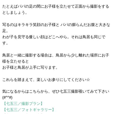
。
たとえばパパの足の間にお子様を立たせて正面から撮影をする
としましょう。
.。
写るのはキラキラ笑顔のお子様と パパの膨らんだお腹と大きな
足。
わが子を見守る優しい顔はどこへやら。それは鳥居も同じで
す。
・
鳥居と一緒に撮影する場合は、鳥居から少し離れた場所にお子
様を立たせると
お子様と鳥居が上手に写ります。
。
これらを踏まえて、楽しいお参りにしてください☆
/
気になるからはこちらから、ぜひ七五三撮影覗いてみて下さい
(#^^#)
【七五三／撮影プラン】
【七五三／フォトギャラリー】