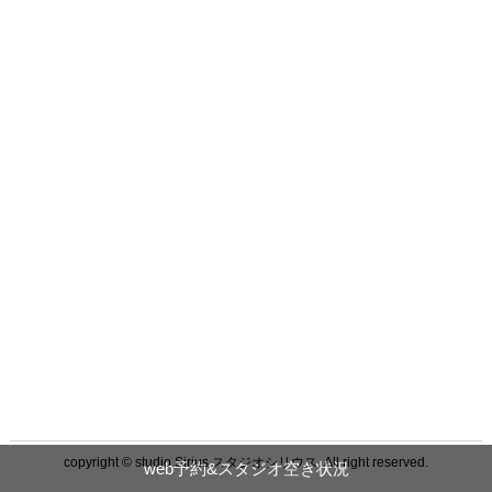
copyright © studio Sirius スタジオシリウス. All right reserved.
web予約&スタジオ空き状況