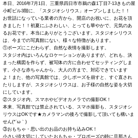
本日、2016年7月1日、三重県四日市市鵜の森1丁目7-13きもの屋
小町ビル3階に、「スタジオシリウス」オープンしました！！
お世話になっている業者の方から、開店のお祝いに、お花を頂
きました！！初夏にふさわしい、とっても華やかで、元気のあ
るお花です。本当にありがとうございます。スタジオシリウス
は、今までの写真館にない、様々な特徴があります。
①ポーズにこだわらず、自然な表情を撮影します。
スタジオ内はいろんなロケーションがありますが、どれも、決
まった構図を作らず、被写体の方に合わせてセッティングしま
す。小さな赤ちゃんから、大人の方まで、対応できています
よ！また、他の写真館では、少しポーズを崩すと、すぐ直され
たりしますが、スタジオシリウスは、お子様の自然な姿を大切
にしています。
②スタジオ内、スマホやビデオカメラでの撮影OK！
本来、写真館では禁止されている、スマホ撮影も、スタジオシ
リウスはOKです★カメラマンの後ろで撮影して頂いても構いま
せん(*´ω｀)
③おもちゃ・思い出のお品のお持ち込みOK！
小さい頃大切にしていたおもちゃ・プロポーズの時に旦那さん