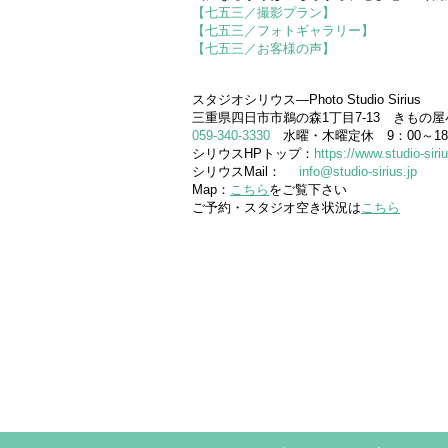
【七五三／撮影プラン】
【七五三／フォトギャラリー】
【七五三／お客様の声】
、
スタジオシリウス―Photo Studio Sirius
三重県四日市市鵜の森1丁目7-13 きもの屋
059-340-3330
水曜・木曜定休 9：00～18
シリウスHPトップ：
https://www.studio-siriu
シリウスMail：
info@studio-sirius.jp
Map：
こちら
をご覧下さい
ご予約・スタジオ空き状況は
こちら