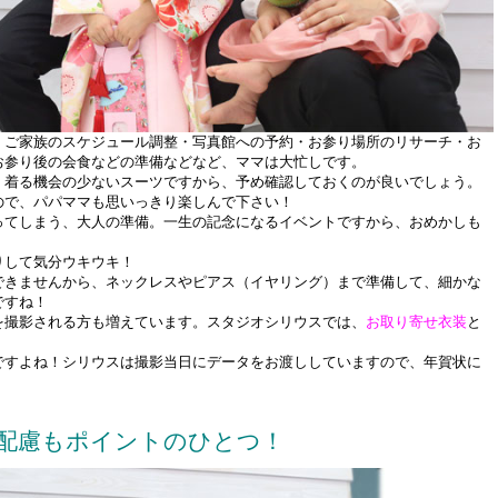
！ご家族のスケジュール調整・写真館への予約・お参り場所のリサーチ・お
お参り後の会食などの準備などなど、ママは大忙しです。
。着る機会の少ないスーツですから、予め確認しておくのが良いでしょう。
ので、パパママも思いっきり楽しんで下さい！
ってしまう、大人の準備。一生の記念になるイベントですから、おめかしも
りして気分ウキウキ！
できませんから、ネックレスやピアス（イヤリング）まで準備して、細かな
ですね！
を撮影される方も増えています。スタジオシリウスでは、
お取り寄せ衣装
と
ですよね！シリウスは撮影当日にデータをお渡ししていますので、年賀状に
配慮もポイントのひとつ！