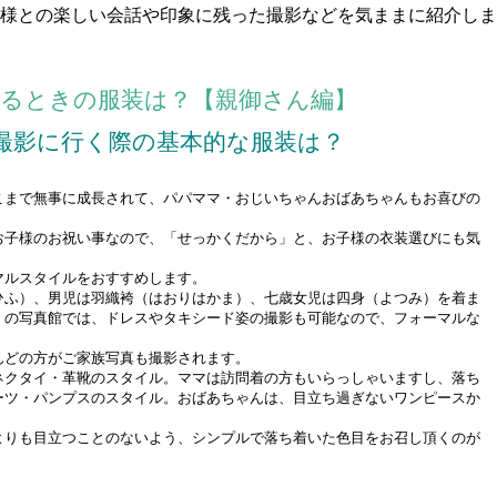
様との楽しい会話や印象に残った撮影などを気ままに紹介しま
するときの服装は？【親御さん編】
撮影に行く際の基本的な服装は？
こまで無事に成長されて、パパママ・おじいちゃんおばあちゃんもお喜びの
お子様のお祝い事なので、「せっかくだから」と、お子様の衣装選びにも気
マルスタイルをおすすめします。
ひふ）、男児は羽織袴（はおりはかま）、七歳女児は四身（よつみ）を着ま
くの写真館では、ドレスやタキシード姿の撮影も可能なので、フォーマルな
んどの方がご家族写真も撮影されます。
ネクタイ・革靴のスタイル。ママは訪問着の方もいらっしゃいますし、落ち
ーツ・パンプスのスタイル。おばあちゃんは、目立ち過ぎないワンピースか
よりも目立つことのないよう、シンプルで落ち着いた色目をお召し頂くのが