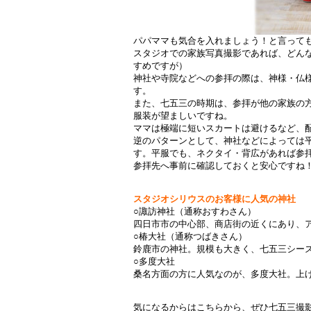
パパママも気合を入れましょう！と言って
スタジオでの家族写真撮影であれば、どん
すめですが）
神社や寺院などへの参拝の際は、神様・仏
す。
また、七五三の時期は、参拝が他の家族の
服装が望ましいですね。
ママは極端に短いスカートは避けるなど、
逆のパターンとして、神社などによっては
す。平服でも、ネクタイ・背広があれば参
参拝先へ事前に確認しておくと安心ですね
スタジオシリウスのお客様に人気の神社
○諏訪神社（通称おすわさん）
四日市市の中心部、商店街の近くにあり、
○椿大社（通称つばきさん）
鈴鹿市の神社。規模も大きく、七五三シー
○多度大社
桑名方面の方に人気なのが、多度大社。上
/
気になるからはこちらから、ぜひ七五三撮影覗