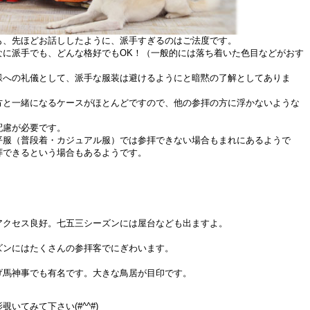
も、先ほどお話ししたように、派手すぎるのはご法度です。
なに派手でも、どんな格好でもOK！（一般的には落ち着いた色目などがおす
様への礼儀として、派手な服装は避けるようにと暗黙の了解としてありま
方と一緒になるケースがほとんどですので、他の参拝の方に浮かないような
配慮が必要です。
平服（普段着・カジュアル服）では参拝できない場合もまれにあるようで
拝できるという場合もあるようです。
！
アクセス良好。七五三シーズンには屋台なども出ますよ。
ズンにはたくさんの参拝客でにぎわいます。
げ馬神事でも有名です。大きな鳥居が目印です。
いてみて下さい(#^^#)