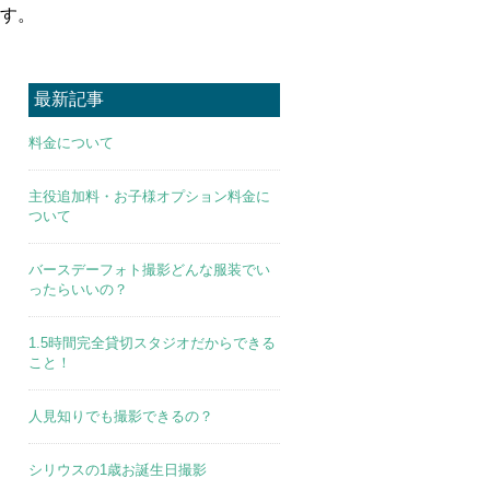
す。
最新記事
料金について
主役追加料・お子様オプション料金に
ついて
バースデーフォト撮影どんな服装でい
ったらいいの？
1.5時間完全貸切スタジオだからできる
こと！
人見知りでも撮影できるの？
シリウスの1歳お誕生日撮影