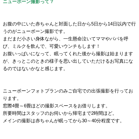
ニューボーン撮影って？
/
/
お腹の中にいた赤ちゃんと対面した日から5日から14日以内で行
うのがニューボーン撮影です。
まだまだ小さい身体ながら、一生懸命泣いてママやパパを呼
び、ミルクを飲んで、可愛いウンチもします！
お腹いっぱいになって、眠ってくれた後から撮影は始まります
が、きっとこのときの様子を思い出していただけるお写真にな
るのではないかなと感じます。
/
/
ニューボーンフォトプランのみご自宅での出張撮影を行ってお
ります。
窓際4畳～6畳ほどの撮影スペースをお借りします。
所要時間はスタッフのお伺いから帰宅まで2時間ほど。
メインの撮影は赤ちゃんが眠ってから30～40分程度です。
/
/