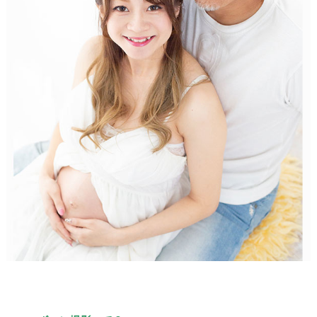
/
/
/