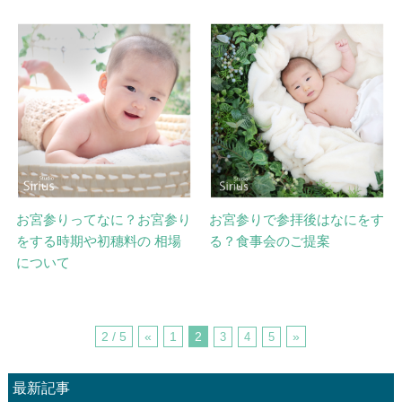
お宮参りってなに？お宮参り
お宮参りで参拝後はなにをす
をする時期や初穗料の 相場
る？食事会のご提案
について
2 / 5
«
1
2
»
3
4
5
最新記事